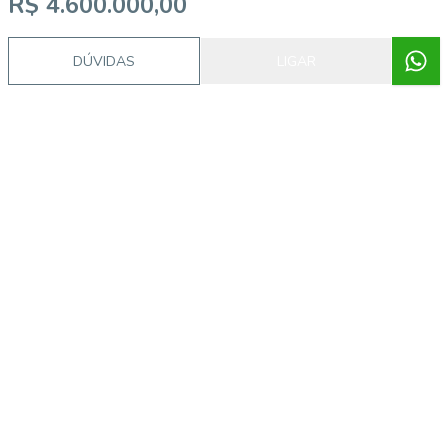
R$ 4.600.000,00
DÚVIDAS
LIGAR
Video do imóvel
Imóveis semelhantes