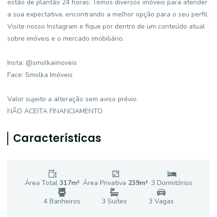
estão de plantão 24 horas. Temos diversos imóveis para atender
a sua expectativa, encontrando a melhor opção para o seu perfil.
Visite nosso Instagram e fique por dentro de um conteúdo atual
sobre imóveis e o mercado imobiliário.
Insta: @smolkaimoveis
Face: Smolka Imóveis
Valor sujeito a alteração sem aviso prévio.
NÃO ACEITA FINANCIAMENTO
Características
Área Total
317
m²
Área Privativa
239
m²
3
Dormitório
s
4
Banheiro
s
3
Suíte
s
3
Vaga
s