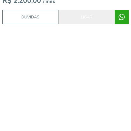
R$ 2.200,00
/ mês
DÚVIDAS
LIGAR
Video do imóvel
Imóveis semelhantes
55148