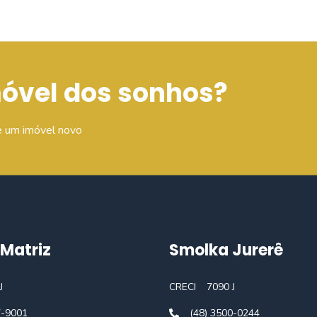
móvel dos sonhos?
e um imóvel novo
Matriz
Smolka Jurerê
J
CRECI
7090 J
7-9001
(48) 3500-0244